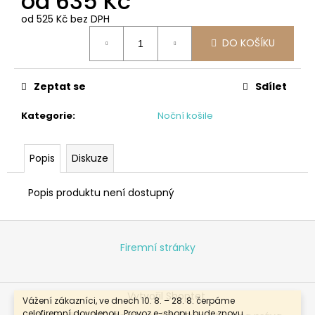
od
635 Kč
od
525 Kč
bez DPH
Měrná
DO KOŠÍKU
cena:
Zeptat se
Sdílet
Kategorie
:
Noční košile
Popis
Diskuze
Popis produktu není dostupný
Z
á
Firemní stránky
p
a
Vytvořil Shoptet
t
Vážení zákazníci, ve dnech 10. 8. – 28. 8. čerpáme
celofiremní dovolenou. Provoz e-shopu bude znovu