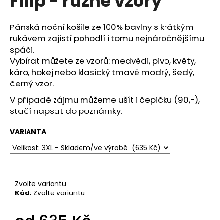
Filip - různé vzory
č
z
u
5
j
hvězdiček.
Pánská noční košile ze 100% bavlny s krátkým
e
rukávem zajistí pohodlí i tomu nejnáročnějšímu
m
spáči.
e
Vybírat můžete ze vzorů: medvědi, pivo, květy,
káro, hokej nebo klasický tmavě modrý, šedý,
černý vzor.
IZABEL
-
V případě zájmu můžeme ušít i čepičku (90,-),
MIX
VZORŮ
stačí napsat do poznámky.
647
Kč
VARIANTA
Zvolte variantu
Kód:
Zvolte variantu