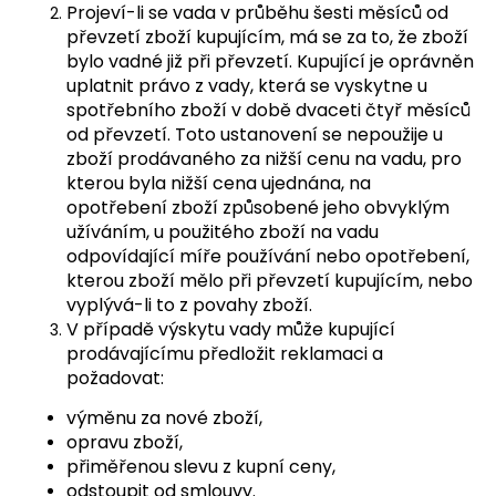
Projeví-li se vada v průběhu šesti měsíců od
převzetí zboží kupujícím, má se za to, že zboží
bylo vadné již při převzetí. Kupující je oprávněn
uplatnit právo z vady, která se vyskytne u
spotřebního zboží v době dvaceti čtyř měsíců
od převzetí. Toto ustanovení se nepoužije u
zboží prodávaného za nižší cenu na vadu, pro
kterou byla nižší cena ujednána, na
opotřebení zboží způsobené jeho obvyklým
užíváním, u použitého zboží na vadu
odpovídající míře používání nebo opotřebení,
kterou zboží mělo při převzetí kupujícím, nebo
vyplývá-li to z povahy zboží.
V případě výskytu vady může kupující
prodávajícímu předložit reklamaci a
požadovat:
výměnu za nové zboží,
opravu zboží,
přiměřenou slevu z kupní ceny,
odstoupit od smlouvy.