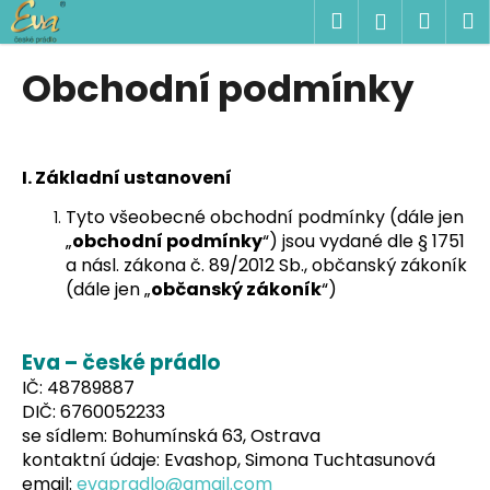
K
Přejít
Hledat
Náku
M
Přihlášen
na
o
obsah
Zpět
Zpět
košík
š
Obchodní podmínky
í
C
k
o
p
I.
Základní ustanovení
o
Tyto všeobecné obchodní podmínky (dále jen
t
„
obchodní podmínky
“) jsou vydané dle § 1751
ř
a násl. zákona č. 89/2012 Sb., občanský zákoník
e
(dále jen „
občanský zákoník
“)
b
u
Eva – české prádlo
j
IČ: 48789887
e
DIČ: 6760052233
t
se sídlem: Bohumínská 63, Ostrava
e
kontaktní údaje: Evashop, Simona Tuchtasunová
email:
evapradlo@gmail.com
n