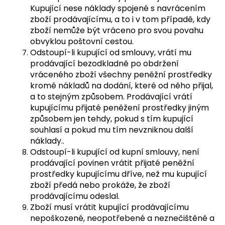
Kupující nese náklady spojené s navrácením
zboží prodávajícímu, a to i v tom případě, kdy
zboží nemůže být vráceno pro svou povahu
obvyklou poštovní cestou.
Odstoupí-li kupující od smlouvy, vrátí mu
prodávající bezodkladně po obdržení
vráceného zboží všechny peněžní prostředky
kromě nákladů na dodání, které od něho přijal,
a to stejným způsobem. Prodávající vrátí
kupujícímu přijaté peněžení prostředky jiným
způsobem jen tehdy, pokud s tím kupující
souhlasí a pokud mu tím nevzniknou další
náklady.
.
Odstoupí-li kupující od kupní smlouvy, není
prodávající povinen vrátit přijaté peněžní
prostředky kupujícímu dříve, než mu kupující
zboží předá nebo prokáže, že zboží
prodávajícímu odeslal.
Zboží musí vrátit kupující prodávajícímu
nepoškozené, neopotřebené a neznečištěné a