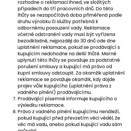
rozhodne o reklamaci ihned, ve složitých
případech do tří pracovních dnů. Do této
lhůty se nezapočítává doba přiměřená podle
druhu výrobku či služby potřebná k
odbornému posouzení vady. Reklamace
včetně odstranění vady musí být vyřízena
bezodkladně, nejpozději do 30 dnů ode dne
uplatnění reklamace, pokud se prodávající s
kupujícím nedohodne na delší lhůtě. Marné
uplynutí této lhůty se považuje za podstatné
porušení smlouvy a kupující má právo od
kupní smlouvy odstoupit. Za okamžik uplatnění
reklamace se považuje okamžik, kdy dojde
projev vůle kupujícího (uplatnění práva z
vadného plnění) prodávajícímu.
Prodávající písemně informuje kupujícího o
výsledku reklamace.
Právo z vadného plnění kupujícímu nenáleží,
pokud kupující před převzetím věci věděl, že
věc má vadu, anebo pokud kupující vadu sám
způsobil.