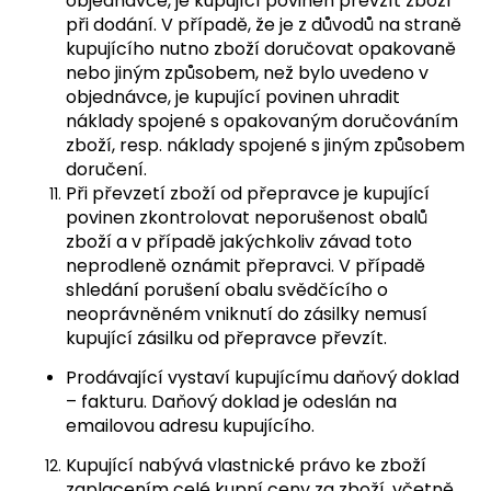
objednávce, je kupující povinen převzít zboží
při dodání. V případě, že je z důvodů na straně
kupujícího nutno zboží doručovat opakovaně
nebo jiným způsobem, než bylo uvedeno v
objednávce, je kupující povinen uhradit
náklady spojené s opakovaným doručováním
zboží, resp. náklady spojené s jiným způsobem
doručení.
Při převzetí zboží od přepravce je kupující
povinen zkontrolovat neporušenost obalů
zboží a v případě jakýchkoliv závad toto
neprodleně oznámit přepravci. V případě
shledání porušení obalu svědčícího o
neoprávněném vniknutí do zásilky nemusí
kupující zásilku od přepravce převzít.
Prodávající vystaví kupujícímu daňový doklad
– fakturu. Daňový doklad je odeslán na
emailovou adresu kupujícího.
Kupující nabývá vlastnické právo ke zboží
zaplacením celé kupní ceny za zboží, včetně