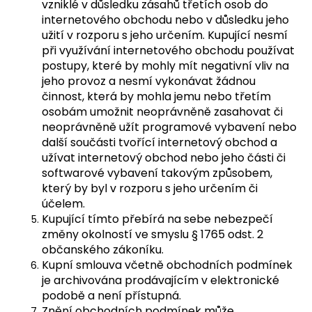
vzniklé v důsledku zásahů třetích osob do
internetového obchodu nebo v důsledku jeho
užití v rozporu s jeho určením. Kupující nesmí
při využívání internetového obchodu používat
postupy, které by mohly mít negativní vliv na
jeho provoz a nesmí vykonávat žádnou
činnost, která by mohla jemu nebo třetím
osobám umožnit neoprávněně zasahovat či
neoprávněně užít programové vybavení nebo
další součásti tvořící internetový obchod a
užívat internetový obchod nebo jeho části či
softwarové vybavení takovým způsobem,
který by byl v rozporu s jeho určením či
účelem.
Kupující tímto přebírá na sebe nebezpečí
změny okolností ve smyslu § 1765 odst. 2
občanského zákoníku.
Kupní smlouva včetně obchodních podmínek
je archivována prodávajícím v elektronické
podobě a není přístupná.
Znění obchodních podmínek může