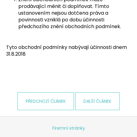
prodávající měnit či doplňovat. Tímto
ustanovením nejsou dotčena práva a
povinnosti vzniklá po dobu účinnosti
předchozího znění obchodních podmínek.
Tyto obchodní podmínky nabývají účinnosti dnem
31.8.2018
PŘEDCHOZÍ ČLÁNEK
DALŠÍ ČLÁNEK
Z
á
Firemní stránky
p