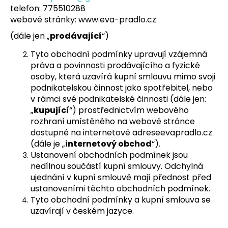
telefon: 775510288
a
webové stránky: www.eva-pradlo.cz
j
(dále jen „
prodávající
“)
í
t
Tyto obchodní podmínky upravují vzájemná
?
práva a povinnosti prodávajícího a fyzické
osoby, která uzavírá kupní smlouvu mimo svoji
podnikatelskou činnost jako spotřebitel, nebo
v rámci své podnikatelské činnosti (dále jen:
„
kupující
“) prostřednictvím webového
HLEDAT
rozhraní umístěného na webové stránce
dostupné na internetové adreseevapradlo.cz
(dále je „
internetový obchod
“).
Ustanovení obchodních podmínek jsou
D
nedílnou součástí kupní smlouvy. Odchylná
o
ujednání v kupní smlouvě mají přednost před
p
ustanoveními těchto obchodních podmínek.
o
Tyto obchodní podmínky a kupní smlouva se
r
uzavírají v českém jazyce.
u