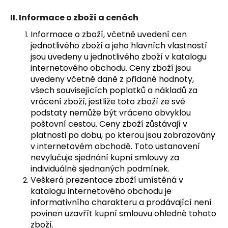
č
u
II.
Informace o zboží a cenách
j
e
Informace o zboží, včetně uvedení cen
m
jednotlivého zboží a jeho hlavních vlastností
e
jsou uvedeny u jednotlivého zboží v katalogu
internetového obchodu. Ceny zboží jsou
uvedeny včetně daně z přidané hodnoty,
ŠATY
všech souvisejících poplatků a nákladů za
LEONA
vrácení zboží, jestliže toto zboží ze své
DELUXE
podstaty nemůže být vráceno obvyklou
-
KVĚTY
poštovní cestou. Ceny zboží zůstávají v
platnosti po dobu, po kterou jsou zobrazovány
787
Kč
v internetovém obchodě. Toto ustanovení
nevylučuje sjednání kupní smlouvy za
individuálně sjednaných podmínek.
Veškerá prezentace zboží umístěná v
katalogu internetového obchodu je
informativního charakteru a prodávající není
povinen uzavřít kupní smlouvu ohledně tohoto
zboží.