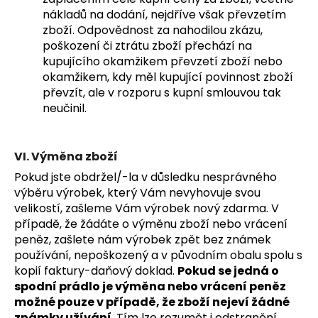
nákladů na dodání, nejdříve však převzetím
zboží. Odpovědnost za nahodilou zkázu,
poškození či ztrátu zboží přechází na
kupujícího okamžikem převzetí zboží nebo
okamžikem, kdy měl kupující povinnost zboží
převzít, ale v rozporu s kupní smlouvou tak
neučinil.
VI. Výměna zboží
Pokud jste obdržel/-la v důsledku nesprávného
výběru výrobek, který Vám nevyhovuje svou
velikostí, zašleme Vám výrobek nový zdarma. V
případě, že žádáte o výměnu zboží nebo vrácení
peněz, zašlete nám výrobek zpět bez známek
používání, nepoškozený a v původním obalu spolu s
kopií faktury-daňový doklad.
Pokud se jedná o
spodní prádlo je výměna nebo vrácení peněz
možné pouze v případě, že zboží nejeví žádné
známky užívání
. Tím lze rozumět i odstranění