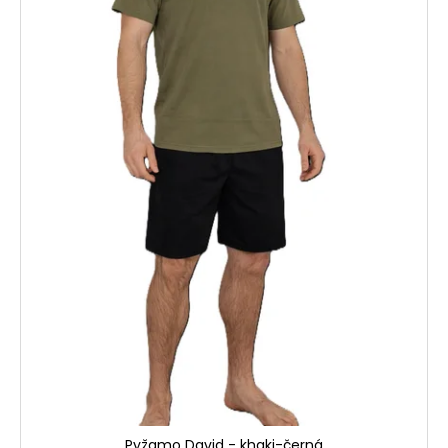
Pyžamo David - khaki-černá