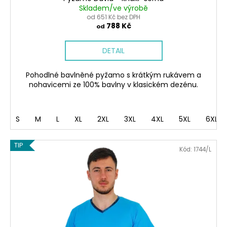
Skladem/ve výrobě
od 651 Kč bez DPH
788 Kč
od
DETAIL
Pohodlné bavlněné pyžamo s krátkým rukávem a
nohavicemi ze 100% bavlny v klasickém dezénu.
S
M
L
XL
2XL
3XL
4XL
5XL
6XL
TIP
Kód:
1744/L