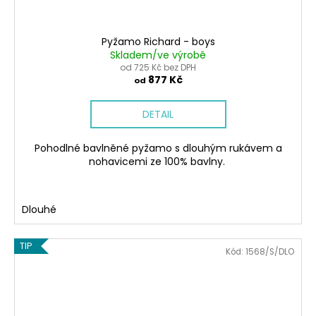
Pyžamo Richard - boys
Skladem/ve výrobě
od 725 Kč bez DPH
877 Kč
od
DETAIL
Pohodlné bavlněné pyžamo s dlouhým rukávem a
nohavicemi ze 100% bavlny.
Dlouhé
TIP
Kód:
1568/S/DLO