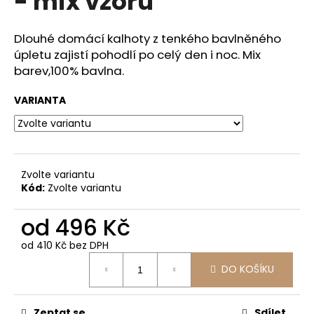
- mix vzorů
č
z
u
5
j
hvězdiček.
Dlouhé domácí kalhoty z tenkého bavlněného
e
úpletu zajistí pohodlí po celý den i noc. Mix
m
barev,100% bavlna.
e
VARIANTA
ŠATY
LEONA
DELUXE
-
KVĚTY
Zvolte variantu
787
Kód:
Zvolte variantu
Kč
od
496 Kč
od
410 Kč
bez DPH
Měrná
DO KOŠÍKU
cena:
Zeptat se
Sdílet