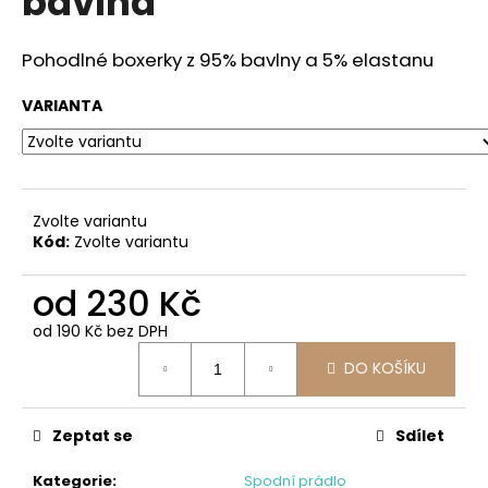
bavlna
č
z
u
5
j
hvězdiček.
Pohodlné boxerky z 95% bavlny a 5% elastanu
e
m
VARIANTA
e
NIKOL
-
Zvolte variantu
VZOR
PUNTIK
Kód:
Zvolte variantu
684
Kč
od
230 Kč
od
190 Kč
bez DPH
Měrná
DO KOŠÍKU
cena:
Zeptat se
Sdílet
Kategorie
:
Spodní prádlo