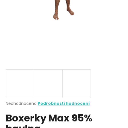
a
j
í
t
?
HLEDAT
D
o
p
Průměrné
Neohodnoceno
Podrobnosti hodnocení
hodnocení
o
Boxerky Max 95%
produktu
r
je
u
0,0