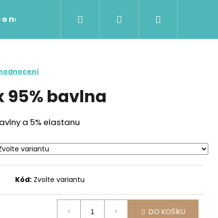
Hledat
Přihlášení
Nákupní
 o nákupu
Kontakty
košík
 hodnocení
x 95% bavlna
avlny a 5% elastanu
Kód:
Zvolte variantu
Následující
DO KOŠÍKU