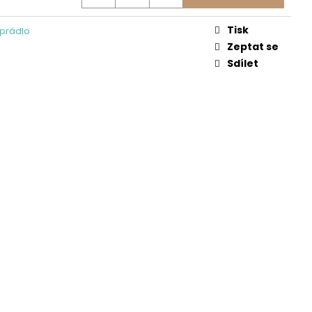
UXE -KVĚTY
Tisk
prádlo
Zeptat se
Sdílet