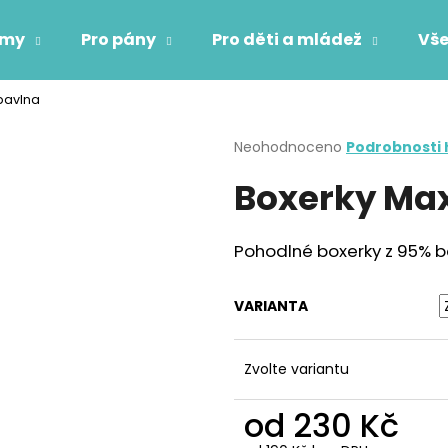
ámy
Pro pány
Pro děti a mládež
Vše
bavlna
Co potřebujete najít?
Průměrné
Neohodnoceno
Podrobnosti
hodnocení
Boxerky Ma
produktu
HLEDAT
je
0,0
z
Pohodlné boxerky z 95% b
5
Doporučujeme
hvězdiček.
VARIANTA
Zvolte variantu
od
230 Kč