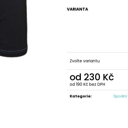
ŠATY LEONA DELUXE -KVĚTY
IZABEL - KVĚTIN
TÓNU
787 Kč
VARIANTA
647 Kč
Zvolte variantu
od
230 Kč
od
190 Kč
bez DPH
Měrná
cena:
Kategorie
:
Spodní 