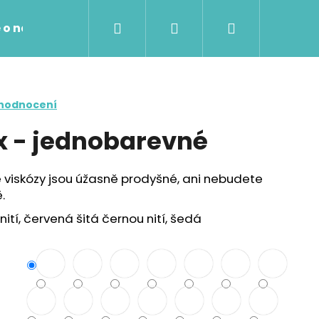
Hledat
Přihlášení
Nákupní
 o nákupu
Kontakty
košík
 hodnocení
x - jednobarevné
 viskózy jsou úžasně prodyšné, ani nebudete
.
ití, červená šitá černou nití, šedá
Následující