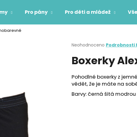
ámy
Pro pány
Pro děti a mládež
Vše
ednobarevné
Co potřebujete najít?
Průměrné
Neohodnoceno
Podrobnosti
hodnocení
Boxerky Ale
produktu
HLEDAT
je
0,0
z
Pohodlné boxerky z jemné
5
Doporučujeme
vědět, že je máte na sobě
hvězdiček.
Barvy: černá šitá modrou n