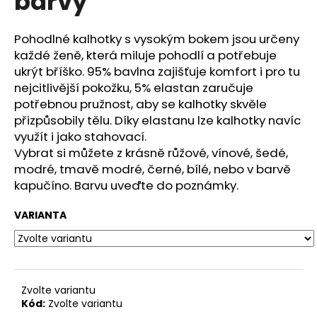
barvy
č
z
u
5
j
hvězdiček.
Pohodlné kalhotky s vysokým bokem jsou určeny
e
každé ženě, která miluje pohodlí a potřebuje
m
ukrýt bříško. 95% bavlna zajišťuje komfort i pro tu
e
nejcitlivější pokožku, 5% elastan zaručuje
potřebnou pružnost, aby se kalhotky skvěle
přizpůsobily tělu. Díky elastanu lze kalhotky navíc
IZABEL
-
využít i jako stahovací.
MIX
Vybrat si můžete z krásně růžové, vínové, šedé,
VZORŮ
modré, tmavě modré, černé, bílé, nebo v barvě
647
kapučíno. Barvu uveďte do poznámky.
Kč
VARIANTA
Zvolte variantu
Kód:
Zvolte variantu