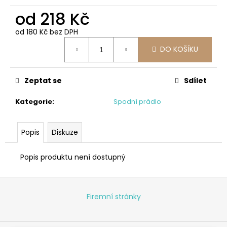
od
218 Kč
od
180 Kč
bez DPH
Měrná
DO KOŠÍKU
cena:
Zeptat se
Sdílet
Kategorie
:
Spodní prádlo
Popis
Diskuze
Popis produktu není dostupný
Z
á
Firemní stránky
p
a