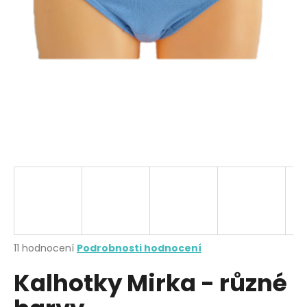
a
j
í
t
?
HLEDAT
D
o
p
Průměrné
11 hodnocení
Podrobnosti hodnocení
hodnocení
o
Kalhotky Mirka - různé
produktu
r
je
u
3,8