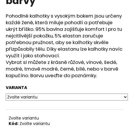
barvy
č
z
u
5
j
hvězdiček.
Pohodlné kalhotky s vysokým bokem jsou určeny
e
každé ženě, která miluje pohodlí a potřebuje
m
ukrýt bříško. 95% bavlna zajišťuje komfort i pro tu
e
nejcitlivější pokožku, 5% elastan zaručuje
potřebnou pružnost, aby se kalhotky skvěle
přizpůsobily tělu. Díky elastanu lze kalhotky navíc
LUXUSNÍ
KOŠILKA
využít i jako stahovací.
MALVÍNA
Vybrat si můžete z krásně růžové, vínové, šedé,
-
modré, tmavě modré, černé, bílé, nebo v barvě
RŮZNÉ
BARVY
kapučíno. Barvu uveďte do poznámky.
750
Kč
VARIANTA
Zvolte variantu
Kód:
Zvolte variantu