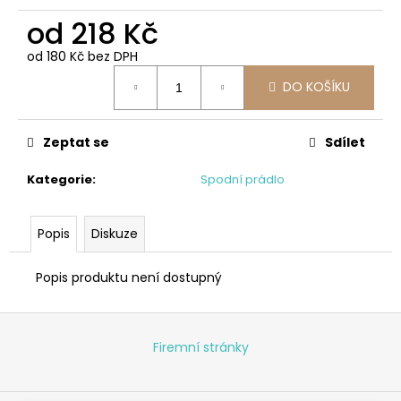
od
218 Kč
od
180 Kč
bez DPH
Měrná
DO KOŠÍKU
cena:
Zeptat se
Sdílet
Kategorie
:
Spodní prádlo
Popis
Diskuze
Popis produktu není dostupný
Z
á
Firemní stránky
p
a