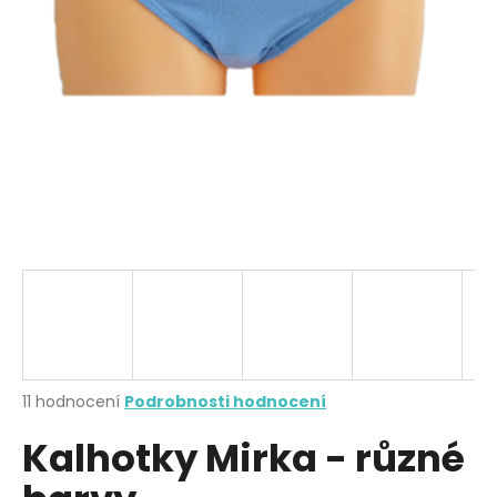
a
j
í
t
?
HLEDAT
D
o
p
Průměrné
11 hodnocení
Podrobnosti hodnocení
hodnocení
o
Kalhotky Mirka - různé
produktu
r
je
u
3,8