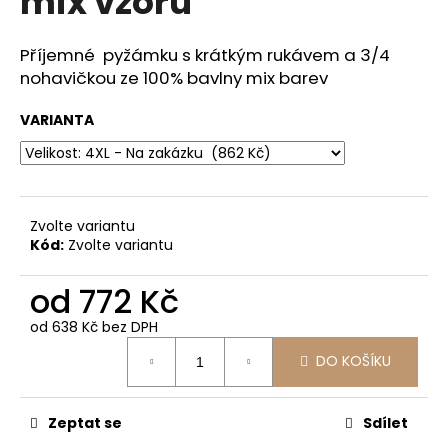
mix vzorů
č
z
u
5
j
hvězdiček.
Příjemné pyžámku s krátkým rukávem a 3/4
e
nohavičkou ze 100% bavlny mix barev
m
e
VARIANTA
KAMELIA
-
KOŠILKA
NEBO
Zvolte variantu
KOMBINÉ
Kód:
Zvolte variantu
615
Kč
od
772 Kč
od
638 Kč
bez DPH
Měrná
DO KOŠÍKU
cena:
Zeptat se
Sdílet