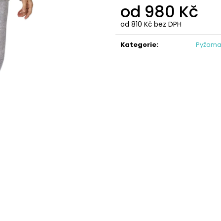
IZABEL - KVĚTINOVÁ LÁTKA V ZELENÉM
ŠATY LEONA DEL
od
980 Kč
TÓNU
787 Kč
647 Kč
od
810 Kč
bez DPH
Měrná
cena:
Kategorie
:
Pyžam