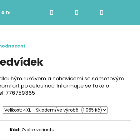
Hledat
Přihlášení
Nákupní
 o nákupu
Kontakty
košík
 hodnocení
medvídek
s dlouhým rukávem a nohavicemi se sametovým
komfort po celou noc. Informujte se také o
el. 776759365
Následující
Kód:
Zvolte variantu