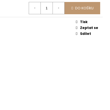
UXE -KVĚTY
DO KOŠÍKU
Tisk
a
Zeptat se
Sdílet