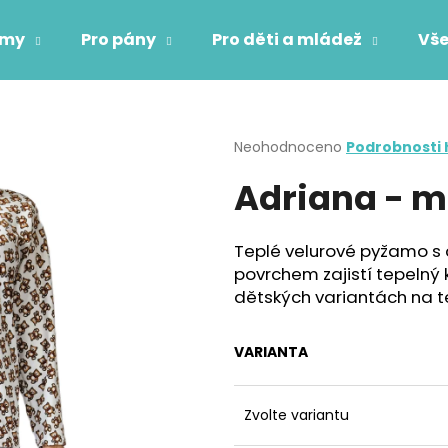
ámy
Pro pány
Pro děti a mládež
Vše
Co potřebujete najít?
Průměrné
Neohodnoceno
Podrobnosti
hodnocení
Adriana - 
produktu
HLEDAT
je
0,0
z
Teplé velurové pyžamo 
5
Doporučujeme
povrchem zajistí tepelný 
hvězdiček.
dětských variantách na t
VARIANTA
Zvolte variantu