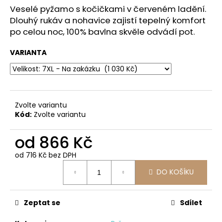
č
z
Veselé pyžamo s kočičkami v červeném ladění.
u
5
Dlouhý rukáv a nohavice zajistí tepelný komfort
j
hvězdiček.
po celou noc, 100% bavlna skvěle odvádí pot.
e
m
VARIANTA
e
LUXUSNÍ
KOŠILKA
MALVÍNA
Zvolte variantu
-
Kód:
Zvolte variantu
RŮZNÉ
BARVY
od
866 Kč
750
Kč
od
716 Kč
bez DPH
Měrná
DO KOŠÍKU
cena:
Zeptat se
Sdílet