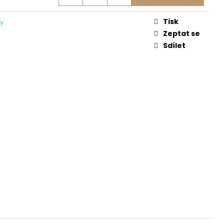
OVÁ LÁTKA V ZELENÉM
Tisk
y
Zeptat se
Sdílet