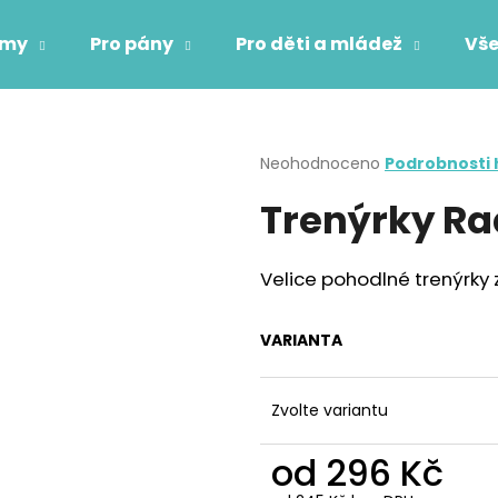
ámy
Pro pány
Pro děti a mládež
Vše
Co potřebujete najít?
Průměrné
Neohodnoceno
Podrobnosti
hodnocení
Trenýrky Rad
produktu
HLEDAT
je
0,0
z
Velice pohodlné trenýrky
5
Doporučujeme
hvězdiček.
VARIANTA
Zvolte variantu
od
296 Kč