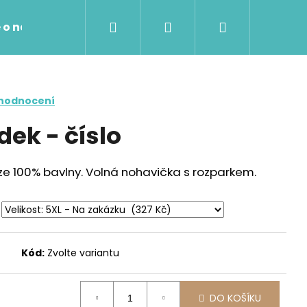
Hledat
Přihlášení
Nákupní
 o nákupu
Kontakty
košík
 hodnocení
ek - číslo
 ze 100% bavlny. Volná nohavička s rozparkem.
Kód:
Zvolte variantu
Následující
DO KOŠÍKU