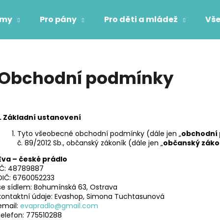
ámy
Pro pány
Pro děti a mládež
Vše
Co potřebujete najít?
Obchodní podmínky
HLEDAT
I.
Základní ustanovení
Doporučujeme
Tyto všeobecné obchodní podmínky (dále jen „
obchodní
č. 89/2012 Sb., občanský zákoník (dále jen „
občanský záko
Eva – české prádlo
IČ: 48789887
DIČ: 6760052233
se sídlem: Bohumínská 63, Ostrava
kontaktní údaje: Evashop, Simona Tuchtasunová
email:
evapradlo@gmail.com
telefon: 775510288