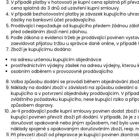
V případě platby v hotovosti je kupní cena splatná při přev
cena splatná do 3 dnů od uzavření kupní smlouvy.
V případě bezhotovostní platby je závazek kupujícího uhra
částky na bankovní účet prodávajícího.
Prodávající nepožaduje od kupujícího předem žádnou záloh
před odesláním zboží není zálohou.
Podle zákona o evidenci tržeb je prodávající povinen vysta
zaevidovat přijatou tržbu u správce daně online, v případ
Zboží je kupujícímu dodáno:
na adresu určenou kupujícím objednávce
prostřednictvím výdejny zásilek na adresu výdejny, kterou ku
osobním odběrem v provozovně prodávajícího
Volba způsobu dodání se provádí během objednávání zbož
Náklady na dodání zboží v závislosti na způsobu odeslání 
kupujícího a v potvrzení objednávky prodávajícím. V přípa
zvláštního požadavku kupujícího, nese kupující riziko a př
způsobem dopravy.
Je-li prodávající podle kupní smlouvy povinen dodat zboží
kupující povinen převzít zboží při dodání. V případě, že je 
doručovat opakovaně nebo jiným způsobem, než bylo uvede
náklady spojené s opakovaným doručováním zboží, resp. n
Při převzetí zboží od přepravce je kupující povinen zkontr