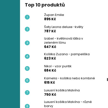
Top 10 produktů
Župan Emilie
895 Kč
Šaty Leona deluxe -květy
787 Kč
Izabel - květinová látka v
zeleném tónu
647 Kč
Košilka Zuzana - pampeliška
623 Kč
Nikol - vzor puntik
684 Kč
Kamelia - košilka nebo kombiné
615 Kč
Luxusní košilka Malvína
750 Kč
Luxusní košilka Malvína - různé
barvy