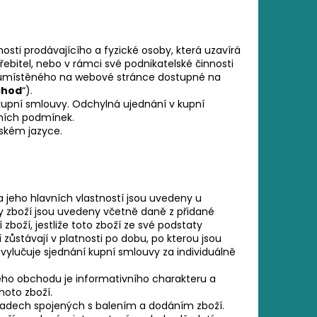
OVÁ LÁTKA V ZELENÉM
ti prodávajícího a fyzické osoby, která uzavírá
ebitel, nebo v rámci své podnikatelské činnosti
 umístěného na webové stránce dostupné na
chod
“).
upní smlouvy. Odchylná ujednání v kupní
ních podmínek.
ském jazyce.
a jeho hlavních vlastností jsou uvedeny u
y zboží jsou uvedeny včetně daně z přidané
zboží, jestliže toto zboží ze své podstaty
ůstávají v platnosti po dobu, po kterou jsou
ylučuje sjednání kupní smlouvy za individuálně
ého obchodu je informativního charakteru a
hoto zboží.
ladech spojených s balením a dodáním zboží.