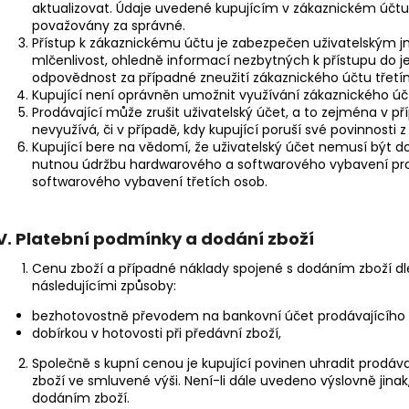
aktualizovat. Údaje uvedené kupujícím v zákaznickém účtu 
považovány za správné.
Přístup k zákaznickému účtu je zabezpečen uživatelským 
mlčenlivost, ohledně informací nezbytných k přístupu do j
odpovědnost za případné zneužití zákaznického účtu třetí
Kupující není oprávněn umožnit využívání zákaznického ú
Prodávající může zrušit uživatelský účet, a to zejména v pří
nevyužívá, či v případě, kdy kupující poruší své povinnost
Kupující bere na vědomí, že uživatelský účet nemusí být d
nutnou údržbu hardwarového a softwarového vybavení pro
softwarového vybavení třetích osob.
V.
Platební podmínky a dodání zboží
Cenu zboží a případné náklady spojené s dodáním zboží dl
následujícími způsoby:
bezhotovostně převodem na bankovní účet prodávajícíh
dobírkou v hotovosti při předávní zboží,
Společně s kupní cenou je kupující povinen uhradit prodá
zboží ve smluvené výši. Není-li dále uvedeno výslovně jinak
dodáním zboží.