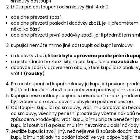
smlouvy odstoupit.
Lhůta pro odstoupení od smlouvy činí 14 dnů
ode dne převzetí zboží,
ode dne převzetí poslední dodávky zboží, je-li předmětem
několika částí
ode dne převzetí první dodávky zboží, je-li předmětem sm
Kupující nemůže mimo jiné odstoupit od kupní smlouvy:
u dodávky zboží,
které bylo upraveno podle přání kupu
u nestandardního zboží šitého pro kupujícího
na zakázku
dodávce zboží v uzavřeném obalu, které kupující z obalu v
vrátit (
roušky
)
Pro odstoupení od kupní smlouvy je kupující povinen prod
lhůtě od doručení zboží a po potvrzení prodávajícím zboží
Kupující nese náklady spojené s navrácením zboží prodávaj
být vráceno pro svou povahu obvyklou poštovní cestou.
Odstoupí-li kupující od smlouvy, vrátí mu prodávající bezo
od smlouvy, všechny peněžní prostředky včetně nákladů na 
způsobem. Prodávající vrátí kupujícímu přijaté peněžení p
kupující souhlasí a pokud mu tím nevzniknou další náklady.
Jestliže kupující zvolil jiný, než nejlevnější způsob dodání zb
kupujícímu náklady na dodání zboží ve výši odpovídající 