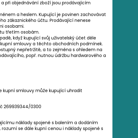
a při objednávání zboží jsou prodávajícím
jménem a heslem. Kupující je povinen zachovávat
eho zákaznického účtu. Prodávající nenese
mi osobami.
čtu třetím osobám.
padě, když kupující svůj uživatelský účet déle
i z kupní smlouvy a těchto obchodních podmínek.
ostupný nepřetržitě, a to zejména s ohledem na
dávajícího, popř. nutnou údržbu hardwarového a
e kupní smlouvy může kupující uhradit
o č 269939344/0300
vajícímu náklady spojené s balením a dodáním
, rozumí se dále kupní cenou i náklady spojené s