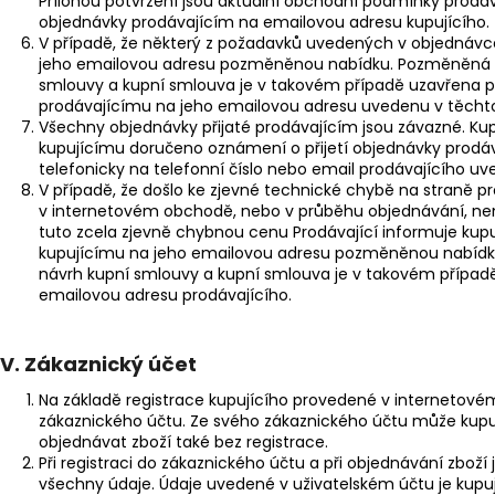
Přílohou potvrzení jsou aktuální obchodní podmínky prodá
objednávky prodávajícím na emailovou adresu kupujícího.
V případě, že některý z požadavků uvedených v objednávce
jeho emailovou adresu pozměněnou nabídku. Pozměněná n
smlouvy a kupní smlouva je v takovém případě uzavřena pot
prodávajícímu na jeho emailovou adresu uvedenu v těch
Všechny objednávky přijaté prodávajícím jsou závazné. Kup
kupujícímu doručeno oznámení o přijetí objednávky prodáv
telefonicky na telefonní číslo nebo email prodávajícího 
V případě, že došlo ke zjevné technické chybě na straně pr
v internetovém obchodě, nebo v průběhu objednávání, nen
tuto zcela zjevně chybnou cenu Prodávající informuje kup
kupujícímu na jeho emailovou adresu pozměněnou nabídk
návrh kupní smlouvy a kupní smlouva je v takovém případě
emailovou adresu prodávajícího.
IV.
Zákaznický účet
Na základě registrace kupujícího provedené v internetov
zákaznického účtu. Ze svého zákaznického účtu může kupuj
objednávat zboží také bez registrace.
Při registraci do zákaznického účtu a při objednávání zboží
všechny údaje. Údaje uvedené v uživatelském účtu je kupují