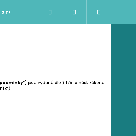
Hledat
Přihlášení
Nákupní
 o nákupu
Kontakty
košík
 podmínky
“) jsou vydané dle § 1751 a násl. zákona
ník
“)
Následující