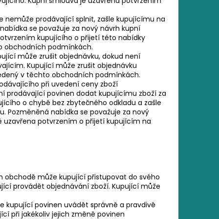
vajícího. Kupní smlouva je uzavřena potvrzením
 nemůže prodávající splnit, zašle kupujícímu na
abídka se považuje za nový návrh kupní
vrzením kupujícího o přijetí této nabídky
to obchodních podmínkách.
ující může zrušit objednávku, dokud není
ajícím. Kupující může zrušit objednávku
uvedený v těchto obchodních podmínkách.
odávajícího při uvedení ceny zboží
í prodávající povinen dodat kupujícímu zboží za
ujícího o chybě bez zbytečného odkladu a zašle
u. Pozměněná nabídka se považuje za nový
 uzavřena potvrzením o přijetí kupujícím na
ém obchodě může kupující přistupovat do svého
ící provádět objednávání zboží. Kupující může
 je kupující povinen uvádět správně a pravdivě
cí při jakékoliv jejich změně povinen