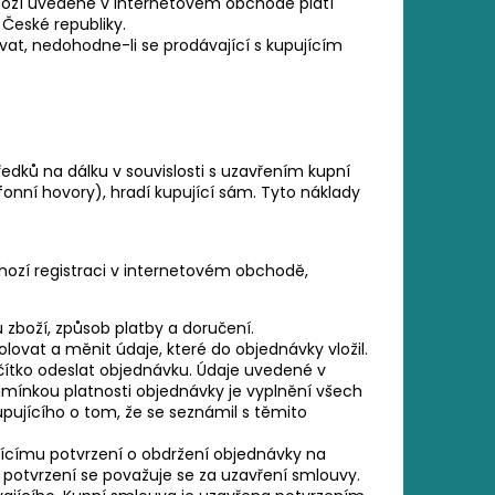
oží uvedené v internetovém obchodě platí
České republiky.
at, nedohodne-li se prodávající s kupujícím
ředků na dálku v souvislosti s uzavřením kupní
fonní hovory), hradí kupující sám. Tyto náklady
hozí registraci v internetovém obchodě,
ů zboží, způsob platby a doručení.
vat a měnit údaje, které do objednávky vložil.
čítko odeslat objednávku. Údaje uvedené v
mínkou platnosti objednávky je vyplnění všech
pujícího o tom, že se seznámil s těmito
jícímu potvrzení o obdržení objednávky na
o potvrzení se považuje se za uzavření smlouvy.