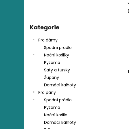
ŽUPAN EMILIE
l
895 Kč
Přeskočit
kategorie
Kategorie
Pro dámy
Spodní prádlo
Noční košilky
Pyžama
Šaty a tuniky
Župany
Domácí kalhoty
Pro pány
Spodní prádlo
Pyžama
Noční košile
Domácí kalhoty