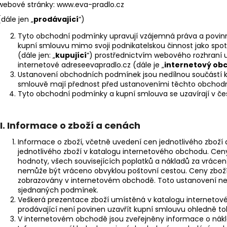
ŠATY LEONA DELUXE -KVĚTY
IZABEL - KVĚTIN
webové stránky: www.eva-pradlo.cz
TÓNU
787 Kč
(dále jen „
prodávající
“)
647 Kč
Tyto obchodní podmínky upravují vzájemná práva a povinnos
kupní smlouvu mimo svoji podnikatelskou činnost jako spotř
(dále jen: „
kupující
“) prostřednictvím webového rozhraní
internetové adreseevapradlo.cz (dále je „
internetový ob
Ustanovení obchodních podmínek jsou nedílnou součástí k
smlouvě mají přednost před ustanoveními těchto obchod
Tyto obchodní podmínky a kupní smlouva se uzavírají v če
II.
Informace o zboží a cenách
Informace o zboží, včetně uvedení cen jednotlivého zboží 
jednotlivého zboží v katalogu internetového obchodu. Cen
hodnoty, všech souvisejících poplatků a nákladů za vrácení 
nemůže být vráceno obvyklou poštovní cestou. Ceny zboží z
zobrazovány v internetovém obchodě. Toto ustanovení nev
sjednaných podmínek.
Veškerá prezentace zboží umístěná v katalogu internetov
prodávající není povinen uzavřít kupní smlouvu ohledně to
V internetovém obchodě jsou zveřejněny informace o nák