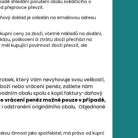
ípadě shledání porušení obalu svědčícího o
d přepravce převzít.
aňový doklad je odeslán na emailovou adresu
 kupní ceny za zboží, včetně nákladů na dodání,
ázu, poškození či ztrátu zboží přechází na
ěl kupující povinnost zboží převzít, ale
robek, který Vám nevyhovuje svou velikostí,
boží nebo vrácení peněz, zašlete nám
odním obalu spolu s kopií faktury-daňový
bo vrácení peněz možné pouze v případě,
t i odstranění originálního obalu. Objednané
lskou činnost jako spotřebitel, má právo od kupní