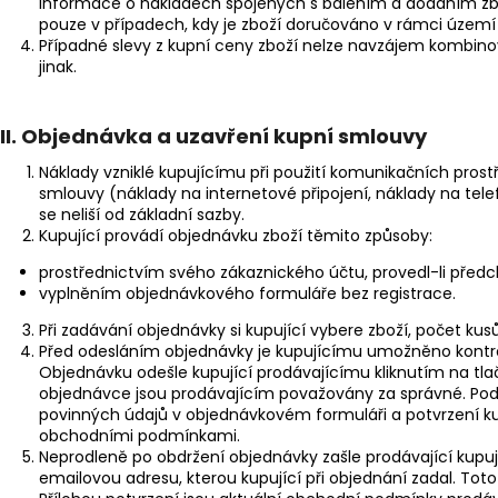
Informace o nákladech spojených s balením a dodáním zb
pouze v případech, kdy je zboží doručováno v rámci území 
Případné slevy z kupní ceny zboží nelze navzájem kombinov
jinak.
III.
Objednávka a uzavření kupní smlouvy
Náklady vzniklé kupujícímu při použití komunikačních prost
smlouvy (náklady na internetové připojení, náklady na tele
se neliší od základní sazby.
Kupující provádí objednávku zboží těmito způsoby:
prostřednictvím svého zákaznického účtu, provedl-li předc
vyplněním objednávkového formuláře bez registrace.
Při zadávání objednávky si kupující vybere zboží, počet kus
Před odesláním objednávky je kupujícímu umožněno kontrolo
Objednávku odešle kupující prodávajícímu kliknutím na tla
objednávce jsou prodávajícím považovány za správné. Pod
povinných údajů v objednávkovém formuláři a potvrzení ku
obchodními podmínkami.
Neprodleně po obdržení objednávky zašle prodávající kupu
emailovou adresu, kterou kupující při objednání zadal. Tot