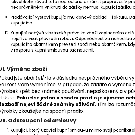
jakýchkoliv závad toto neprodleně oznámit přepravci. V př
neoprávněném vniknutí do zásilky nemusí kupující zásilku o
Prodávající vystaví kupujícímu daňový doklad – fakturu. D
kupujícího.
Kupující nabývá vlastnické právo ke zboží zaplacením celé
nejdříve však převzetím zboží. Odpovědnost za nahodilou zk
kupujícího okamžikem převzetí zboží nebo okamžikem, kdy m
v rozporu s kupní smlouvou tak neučinil.
VI. Výměna zboží
Pokud jste obdržel/-la v důsledku nesprávného výběru vý
velikost Vám vyměníme. V případě, že žádáte o výměnu z
výrobek zpět bez známek používání, nepoškozený a v pův
doklad.
Pokud se jedná o spodní prádlo je výměna ne
že zboží nejeví žádné známky užívání
. Tím lze rozumě
výrobky zkoušejte na spodní prádlo.
VII. Odstoupení od smlouvy
Kupující, který uzavřel kupní smlouvu mimo svoji podnikate