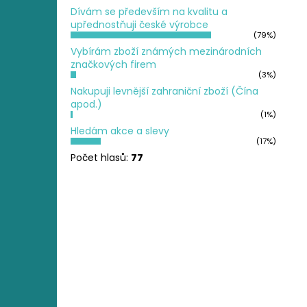
Dívám se především na kvalitu a
upřednostňuji české výrobce
(79%)
Vybírám zboží známých mezinárodních
značkových firem
(3%)
Nakupuji levnější zahraniční zboží (Čína
apod.)
(1%)
Hledám akce a slevy
(17%)
Počet hlasů:
77