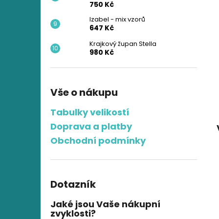
750 Kč
Izabel - mix vzorů
647 Kč
Krajkový župan Stella
980 Kč
Vše o nákupu
Tabulky velikostí
Doprava a platby
Obchodní podmínky
Dotazník
Jaké jsou Vaše nákupní
zvyklosti?