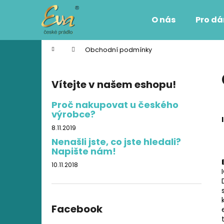
K
Přejít
na
o
O nás
Pro d
obsah
Zpět
Zpět
š
do
do
í
Domů
Obchodní podmínky
k
obchodu
obchodu
P
o
Vítejte v našem eshopu!
s
t
Proč nakupovat u českého
výrobce?
r
a
8.11.2019
n
Nenašli jste, co jste hledali?
Napište nám!
n
í
10.11.2018
p
a
n
Facebook
e