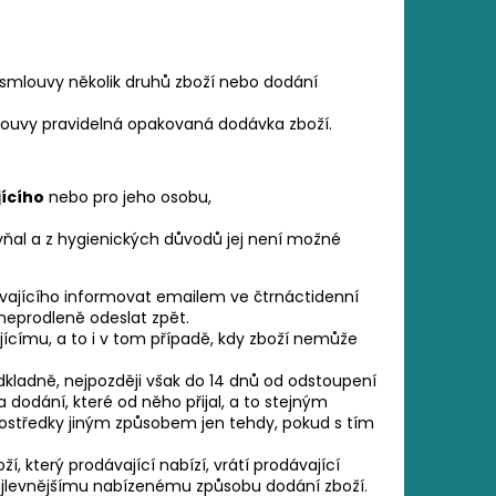
 smlouvy několik druhů zboží nebo dodání
louvy pravidelná opakovaná dodávka zboží.
jícího
nebo pro jeho osobu,
yňal a z hygienických důvodů jej není možné
ávajícího informovat emailem ve čtrnáctidenní
 neprodleně odeslat zpět.
ícímu, a to i v tom případě, kdy zboží nemůže
dkladně, nejpozději však do 14 dnů od odstoupení
dodání, které od něho přijal, a to stejným
rostředky jiným způsobem jen tehdy, pokud s tím
oží, který prodávající nabízí, vrátí prodávající
nejlevnějšímu nabízenému způsobu dodání zboží.