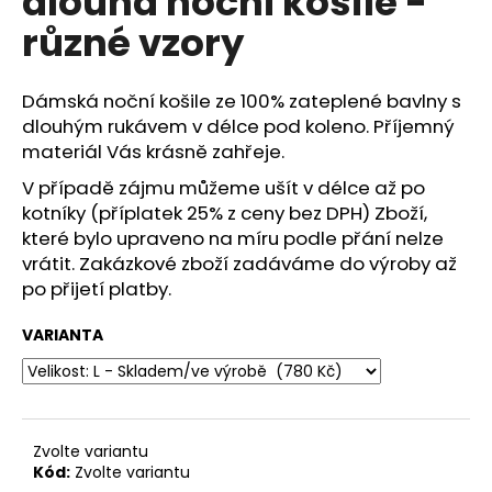
dlouhá noční košile -
č
z
u
různé vzory
5
j
hvězdiček.
e
m
Dámská noční košile ze 100% zateplené bavlny s
e
dlouhým rukávem v délce pod koleno. Příjemný
materiál Vás krásně zahřeje.
V případě zájmu můžeme ušít v délce až po
LUXUSNÍ
KOŠILKA
kotníky (příplatek 25% z ceny bez DPH) Zboží,
MALVÍNA
které bylo upraveno na míru podle přání nelze
-
vrátit. Zakázkové zboží zadáváme do výroby až
RŮZNÉ
BARVY
po přijetí platby.
750
Kč
VARIANTA
Zvolte variantu
Kód:
Zvolte variantu