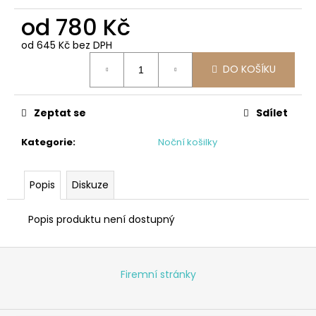
od
780 Kč
od
645 Kč
bez DPH
Měrná
DO KOŠÍKU
cena:
Zeptat se
Sdílet
Kategorie
:
Noční košilky
Popis
Diskuze
Popis produktu není dostupný
Z
á
Firemní stránky
p
a