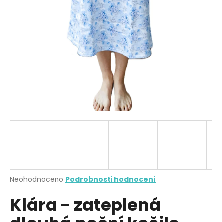
a
j
í
t
?
HLEDAT
D
o
p
Průměrné
Neohodnoceno
Podrobnosti hodnocení
hodnocení
o
Klára - zateplená
produktu
r
je
u
0,0