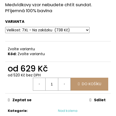
č
z
Medvídkovy vzor nebudete chtít sundat.
u
5
Příjemná 100% bavlna
j
hvězdiček.
e
VARIANTA
m
e
KAMELIA
-
Zvolte variantu
KOŠILKA
Kód:
Zvolte variantu
NEBO
KOMBINÉ
od
629 Kč
615
Kč
od
520 Kč
bez DPH
Měrná
DO KOŠÍKU
cena:
Zeptat se
Sdílet
Kategorie
:
Nad kolena