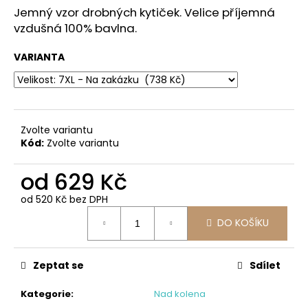
č
z
Jemný vzor drobných kytiček. Velice příjemná
u
5
vzdušná 100% bavlna.
j
hvězdiček.
e
VARIANTA
m
e
IZABEL
-
Zvolte variantu
MIX
Kód:
Zvolte variantu
VZORŮ
647
od
629 Kč
Kč
od
520 Kč
bez DPH
Měrná
DO KOŠÍKU
cena:
Zeptat se
Sdílet
Kategorie
:
Nad kolena