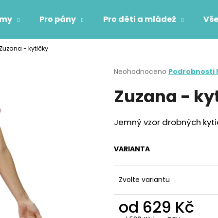
ámy
Pro pány
Pro děti a mládež
Vše
Zuzana - kytičky
Co potřebujete najít?
Průměrné
Neohodnoceno
Podrobnosti
hodnocení
Zuzana - ky
produktu
HLEDAT
je
0,0
z
Jemný vzor drobných kyti
5
Doporučujeme
hvězdiček.
VARIANTA
Zvolte variantu
od
629 Kč