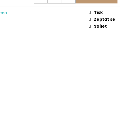
OVÁ LÁTKA V ZELENÉM
Tisk
lena
Zeptat se
Sdílet