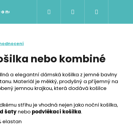
Hledat
Přihlášení
Nákupní
 o nákupu
Kontakty
košík
 hodnocení
ošilka nebo kombiné
lná a elegantní dámská košilka z jemné bavlny
tanu. Materiál je měkký, prodyšný a příjemný na
dobený jemnou krajkou, která dodává košilce
kému střihu je vhodná nejen jako noční košilka,
d šaty
nebo
podvlékací košilka
.
Následující
% elastan