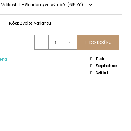
UXE -KVĚTY
Kód:
Zvolte variantu
DO KOŠÍKU
Tisk
lena
Zeptat se
Sdílet