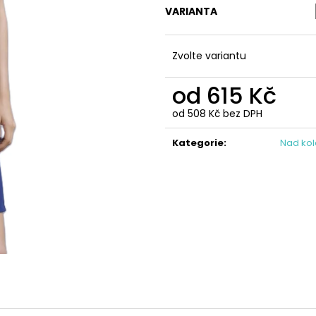
IZABEL - KVĚTINOVÁ LÁTKA V ZELENÉM
ŠATY LEONA DEL
VARIANTA
TÓNU
787 Kč
647 Kč
Zvolte variantu
od
615 Kč
od
508 Kč
bez DPH
Měrná
cena:
Kategorie
:
Nad ko