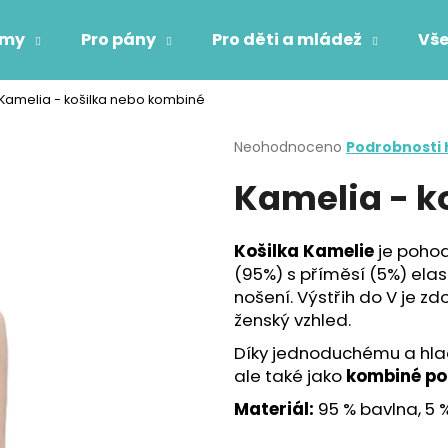
ámy
Pro pány
Pro děti a mládež
Vše
Kamelia - košilka nebo kombiné
Co potřebujete najít?
Průměrné
Neohodnoceno
Podrobnosti
hodnocení
Kamelia - k
produktu
HLEDAT
je
0,0
z
Košilka Kamelie
je pohod
5
Doporučujeme
(95%) s příměsí (5%) elas
hvězdiček.
nošení. Výstřih do V je z
ženský vzhled.
Díky jednoduchému a hlad
ale také jako
kombiné po
Materiál:
95 % bavlna, 5 