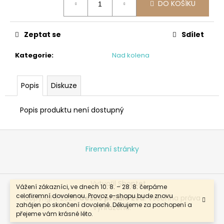
DO KOŠÍKU
cena:
Zeptat se
Sdílet
Kategorie
:
Nad kolena
Popis
Diskuze
Popis produktu není dostupný
Z
á
Firemní stránky
p
a
Vytvořil Shoptet
t
Vážení zákazníci, ve dnech 10. 8. – 28. 8. čerpáme
celofiremní dovolenou. Provoz e-shopu bude znovu
í
Copyright 2026
České prádlo Eva
. Všechna práva
zahájen po skončení dovolené. Děkujeme za pochopení a
vyhrazena.
přejeme vám krásné léto.