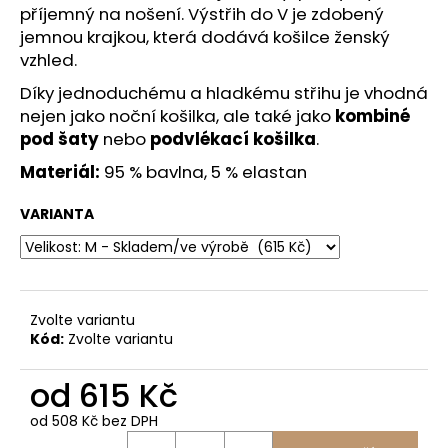
č
příjemný na nošení. Výstřih do V je zdobený
u
jemnou krajkou, která dodává košilce ženský
j
vzhled.
e
m
Díky jednoduchému a hladkému střihu je vhodná
e
nejen jako noční košilka, ale také jako
kombiné
pod šaty
nebo
podvlékací košilka
.
Materiál:
95 % bavlna, 5 % elastan
IZABEL
-
MIX
VARIANTA
VZORŮ
647
Kč
Zvolte variantu
Kód:
Zvolte variantu
od
615 Kč
od
508 Kč
bez DPH
Měrná