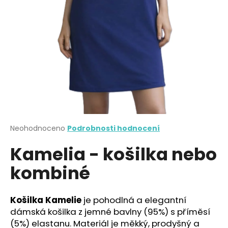
a
j
í
t
?
HLEDAT
Průměrné
Neohodnoceno
Podrobnosti hodnocení
hodnocení
Kamelia - košilka nebo
produktu
je
D
kombiné
0,0
o
z
p
5
o
hvězdiček.
Košilka Kamelie
je pohodlná a elegantní
r
dámská košilka z jemné bavlny (95%) s příměsí
u
(5%) elastanu. Materiál je měkký, prodyšný a